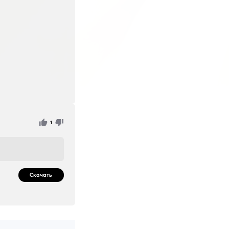
тригер бот авто
риггер на mouse4 . будьте аккуратны не злоупотребляйте