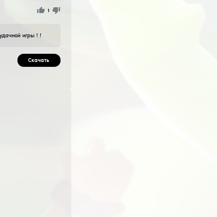
улярного ютубера oblome
м