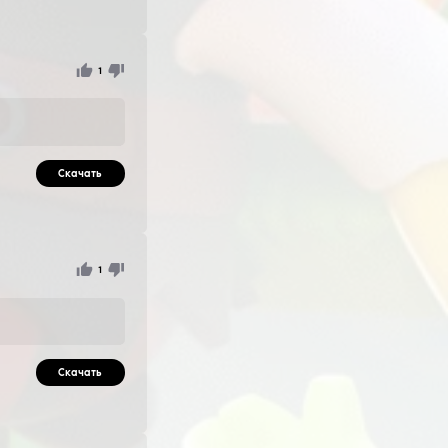
 визуализация Полный скинченджер По вопросам пишите в
ky_zzzz