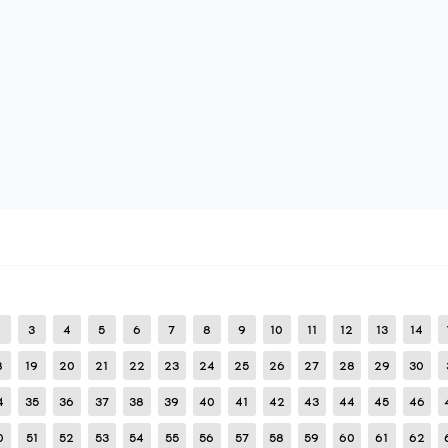
frfsfsfeser
LegitByZ0rynv3x
08
Февраля
2026
!кфг только для overpass! (да можно использовать 
+полный легит +мальенький аим +аим на MOUSE_1(ПКМ)
13
ДОБАВИТЬ ОТЗЫВ
ПРОЧИТАТЬ ОТЗЫВЫ:
1
ПОЖАЛОВАТЬСЯ
descriptor?
black
08
Февраля
2026