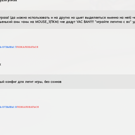
vladimir0909va
cfg для hvh
08
Февраля
2026