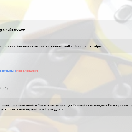
yuken1dR
legit cfg с найт модом
07
Февраля
2026
легит кфг с плавным аимом с белыми скинами оранж