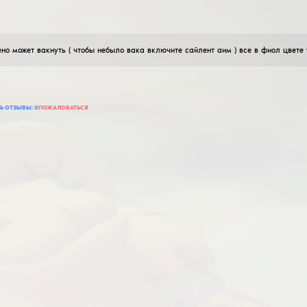
SkyWhyWalkerFN!
Oblome cfg
07
Февраля
2026
+- легитный конфиг сделанный в стиле конфига поп
30
ДОБАВИТЬ ОТЗЫВ
ПРОЧИТАТЬ ОТЗЫВЫ:
0
ПОЖАЛОВАТЬСЯ
kirbasova.27
легит
07
Февраля
2026
легит конфиг со скрытым аимом в фиолетовым сето