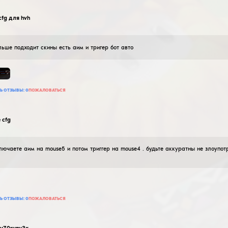
13
ДОБАВИТЬ ОТЗЫВ
ПРОЧИТАТЬ ОТЗЫВЫ:
0
ПОЖАЛОВАТЬСЯ
love_cats
legit
07
Февраля
2026
все круто и проверено может вакнуть ( чтобы небыло
52
ДОБАВИТЬ ОТЗЫВ
ПРОЧИТАТЬ ОТЗЫВЫ:
0
ПОЖАЛОВАТЬСЯ