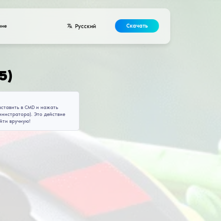
Разработчикам
Контакты
Соглашение
ля
Enigma Legit (V1.5)
ch\settings
те на него, чтобы скопировать команду, которую нужно вставить
к Windows, убедитесь, что запускаете её с правами администрат
ет, если путь указывает на папку с игрой, её нужно найти вруч