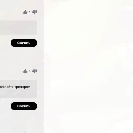
 вака включите сайлент аим ) все в фиол цвете удачной 