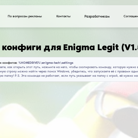
По вопросам рекламы
Скачать конфиги д
Путь установки конфигов:
%HOMEDRIVE%\en1gma-te
Если вы не знаете, как открыть этот путь, нажми
Enter. (Командную строку можно найти через поис
откроет нужную папку! P.S. Эта команда не работа