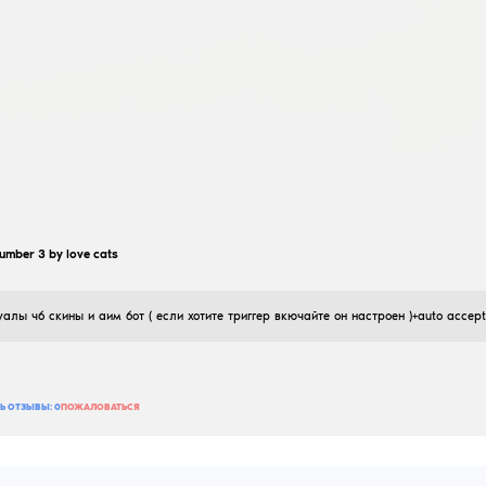
этот cfg для hvh больше подходит скины есть аим и 
29
ДОБАВИТЬ ОТЗЫВ
ПРОЧИТАТЬ ОТЗЫВЫ:
0
ПОЖАЛОВАТЬСЯ
gopgopgo3
rage cfg
08
Февраля
2026
мой первый кфг. включаете аим на mouse5 и потом т
банит быстро
4
ДОБАВИТЬ ОТЗЫВ
ПРОЧИТАТЬ ОТЗЫВЫ:
0
ПОЖАЛОВАТЬСЯ