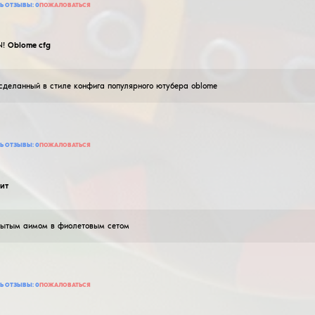
8
ДОБАВИТЬ ОТЗЫВ
ПРОЧИТАТЬ ОТЗЫВЫ:
0
ПОЖАЛОВАТЬСЯ
sky_zzzz
red_legit cfg
07
Февраля
2026
Red Legit Config: Плавный легитный аимбот Чистая
комментарии. Не судите строго мой первый кфг by s
40
ДОБАВИТЬ ОТЗЫВ
ПРОЧИТАТЬ ОТЗЫВЫ:
0
ПОЖАЛОВАТЬСЯ