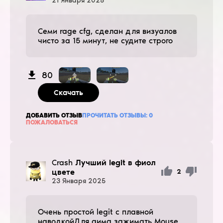
21
Января
2025
Семи rage cfg, сделан для визуалов
чисто за 15 минут, не судите строго
80
Скачать
ДОБАВИТЬ ОТЗЫВ
ПРОЧИТАТЬ ОТЗЫВЫ:
0
ПОЖАЛОВАТЬСЯ
Crash
Лучший legit в фиол
цвете
2
23
Января
2025
Очень простой legit с плавной
наводкойДля аима зажимать Mouse