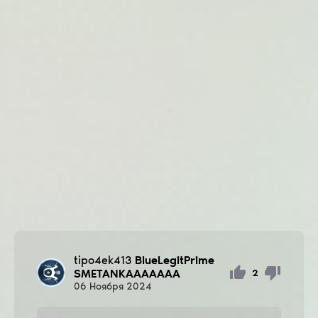
tipo4ek413
BlueLegitPrime
SMETANKAAAAAAA
2
06
Ноября
2024