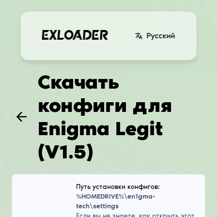
Русский
Скачать
конфиги для
Enigma Legit
(V1.5)
Путь установки конфигов:
%HOMEDRIVE%\en1gma-
tech\settings
Если вы не знаете, как открыть этот