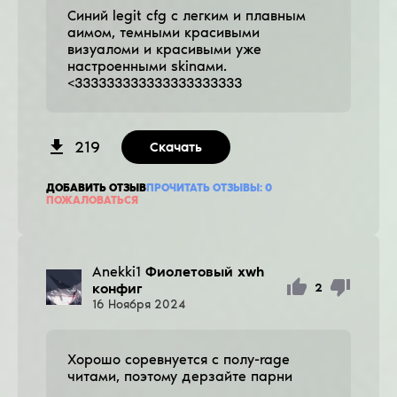
Синий legit cfg с легким и плавным
аимом, темными красивыми
визуаломи и красивыми уже
настроенными skinами.
<333333333333333333333
219
Скачать
ДОБАВИТЬ ОТЗЫВ
ПРОЧИТАТЬ ОТЗЫВЫ:
0
ПОЖАЛОВАТЬСЯ
Anekki1
Фиолетовый хwh
конфиг
2
16
Ноября
2024
Хорошо соревнуется с полу-rage
читами, поэтому дерзайте парни