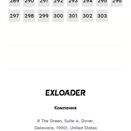
289
290
291
292
293
294
295
296
297
298
299
300
301
302
303
Компания
8 The Green, Suite A, Dover,
Delaware, 19901, United States