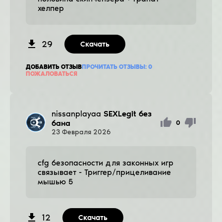
хелпер
29
Скачать
ДОБАВИТЬ ОТЗЫВ
ПРОЧИТАТЬ ОТЗЫВЫ:
0
ПОЖАЛОВАТЬСЯ
nissanplayaa
SEXLegit без
бана
0
23
Февраля
2026
cfg безопасности для законных игр
связывает - Триггер/прицеливание
мышью 5
12
Скачать