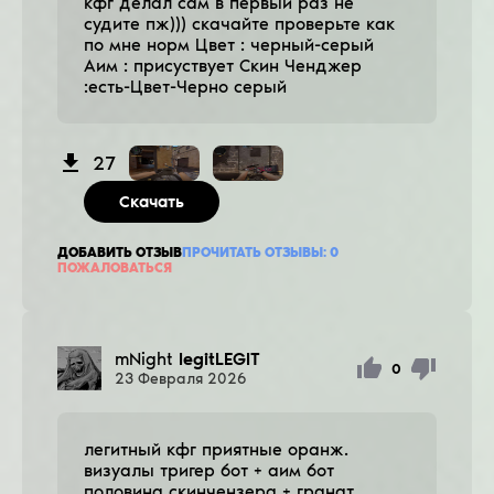
кфг делал сам в первый раз не
судите пж))) скачайте проверьте как
по мне норм Цвет : черный-серый
Аим : присуствует Cкин Ченджер
:есть-Цвет-Черно серый
27
Скачать
ДОБАВИТЬ ОТЗЫВ
ПРОЧИТАТЬ ОТЗЫВЫ:
0
ПОЖАЛОВАТЬСЯ
mNight
legitLEGIT
0
23
Февраля
2026
легитный кфг приятные оранж.
визуалы тригер бот + аим бот
половина скинчензера + гранат