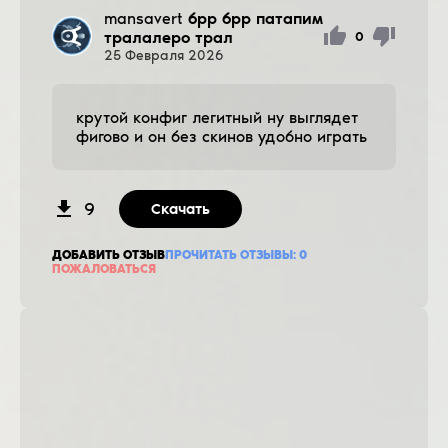
mansavert
брр брр патапим
тралалеро трал
0
25
Февраля
2026
крутой конфиг легитный ну выглядет
фигово и он без скинов удобно играть
9
Скачать
ДОБАВИТЬ ОТЗЫВ
ПРОЧИТАТЬ ОТЗЫВЫ:
0
ПОЖАЛОВАТЬСЯ