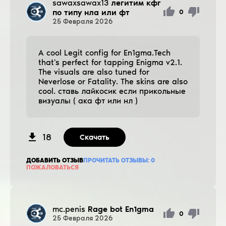
sawaxsawax13
легитим кфг
по типу нла или фт
0
25
Февраля
2026
A cool Legit config for En1gma.Tech
that's perfect for tapping Enigma v2.1.
The visuals are also tuned for
Neverlose or Fatality. The skins are also
cool. ставь лайкосик если прикольные
визуалы ( ака фт или нл )
18
Скачать
ДОБАВИТЬ ОТЗЫВ
ПРОЧИТАТЬ ОТЗЫВЫ:
0
ПОЖАЛОВАТЬСЯ
mc.penis
Rage bot En1gma
0
25
Февраля
2026