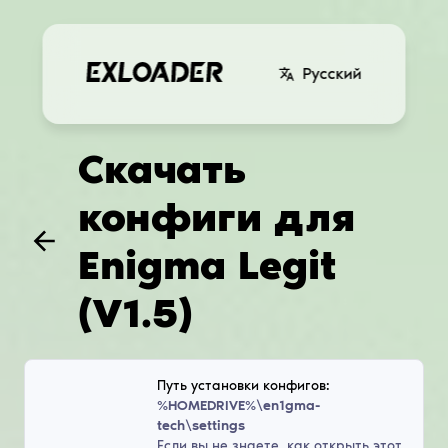
Русский
Скачать
конфиги для
Enigma Legit
(V1.5)
Путь установки конфигов:
%HOMEDRIVE%\en1gma-
tech\settings
Если вы не знаете, как открыть этот