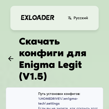
Русский
Скачать
конфиги для
Enigma Legit
(V1.5)
Путь установки конфигов:
%HOMEDRIVE%\en1gma-
tech\settings
Если вы не знаете, как открыть этот