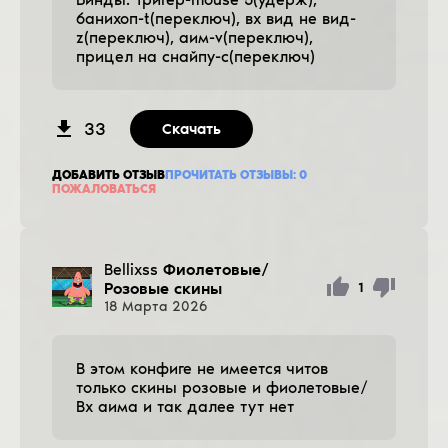
банихоп-t(переключ), вх вид не вид-
z(переключ), аим-v(переключ),
прицел на снайпу-c(переключ)
33
Скачать
ДОБАВИТЬ ОТЗЫВ
ПРОЧИТАТЬ ОТЗЫВЫ:
0
ПОЖАЛОВАТЬСЯ
Bellixss
Фиолетовые/
Розовые скины
1
18
Марта
2026
В этом конфиге не имеется читов
только скины розовые и фиолетовые/
Вх аима и так далее тут нет