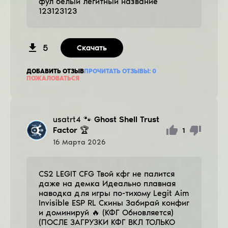
фул белый легитный название
123123123
5
Скачать
ДОБАВИТЬ ОТЗЫВ
ПРОЧИТАТЬ ОТЗЫВЫ:
0
ПОЖАЛОВАТЬСЯ
usatrt4
🐾 Ghost Shell Trust
Factor 🏆
1
16
Марта
2026
CS2 LEGIT CFG Твой кфг не палится
даже на демка Идеально плавная
наводка для игры по-тихому Legit Aim
Invisible ESP RL Скины Забирай конфиг
и доминируй 🔥 (КФГ Обновляется)
(ПОСЛЕ ЗАГРУЗКИ КФГ ВКЛ ТОЛЬКО