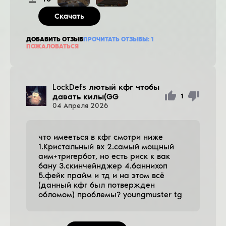
Скачать
ДОБАВИТЬ ОТЗЫВ
ПРОЧИТАТЬ ОТЗЫВЫ:
1
ПОЖАЛОВАТЬСЯ
LockDefs
лютый кфг чтобы
давать килы(GG
1
04
Апреля
2026
что имееться в кфг смотри ниже
1.Кристальный вх 2.самый мощный
аим+тригербот, но есть риск к вак
бану 3.скинчейнджер 4.баннихоп
5.фейк прайм и тд и на этом всё
(данный кфг был потвержден
обломом) проблемы? youngmuster tg