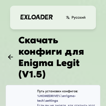
Русский
Скачать
конфиги для
Enigma Legit
(V1.5)
Путь установки конфигов:
%HOMEDRIVE%\en1gma-
tech\settings
Если вы не знаете, как открыть этот