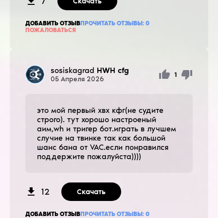
7
Скачать
ДОБАВИТЬ ОТЗЫВ
ПРОЧИТАТЬ ОТЗЫВЫ:
0
ПОЖАЛОВАТЬСЯ
sosiskagrad
HWH cfg
1
05
Апреля
2026
это мой первый хвх кфг(не судите
строго). тут хорошо настроеный
аим,wh и тригер бот.играть в лучшем
случие на твинке так как большой
шанс бана от VAC.если понравился
поддержите пожалуйста))))
12
Скачать
ДОБАВИТЬ ОТЗЫВ
ПРОЧИТАТЬ ОТЗЫВЫ:
0