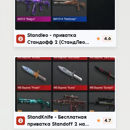
Standleo
Standleo - приватка
4.6
Стандофф 2 (СтандЛео
последней версии, мод
нного денег & бесплатные
скины)
StandKnife
StandKnife - Бесплатная
4.7
приватка Standoff 2 на