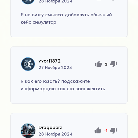
28
Ноября
2024
Я не вижу смылса добавлять обычный
кейс симулятор
vvor11372
3
27
Ноября
2024
и как его юзать? подскажите
информарцию как его заинжектить
Dragoborz
-1
28
Ноября
2024