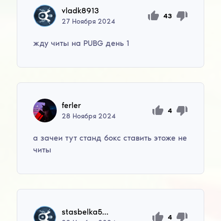
vladk8913
43
27
Ноября
2024
жду читы на PUBG день 1
ferler
4
28
Ноября
2024
а зачеи тут станд бокс ставить этоже не
читы
stasbelka599
4