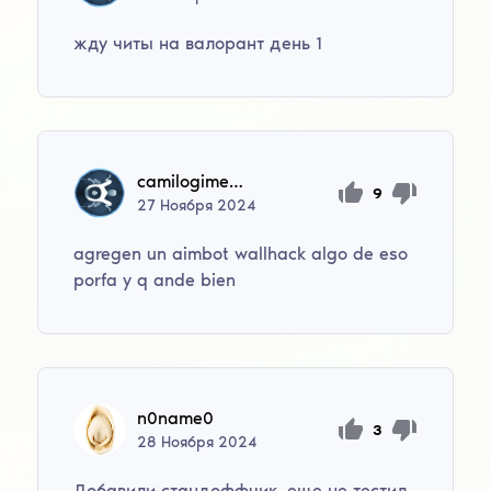
жду читы на валорант день 1
camilogimenez360
9
27
Ноября
2024
agregen un aimbot wallhack algo de eso
porfa y q ande bien
n0name0
3
28
Ноября
2024
Добавили стандоффчик, еще не тестил