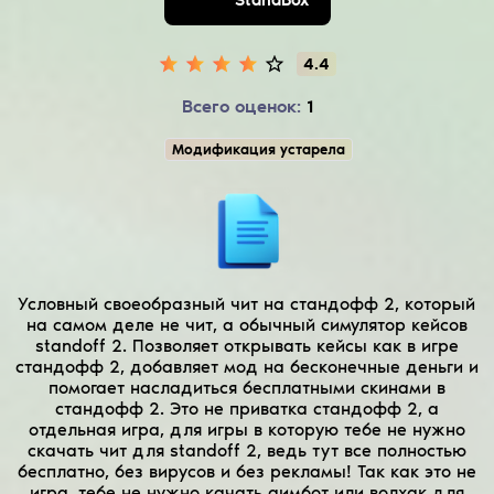
скины
стандофф 2,
4.4
мод на деньги)
Всего оценок:
1
Модификация устарела
Условный своеобразный чит на стандофф 2, который
на самом деле не чит, а обычный симулятор кейсов
standoff 2. Позволяет открывать кейсы как в игре
стандофф 2, добавляет мод на бесконечные деньги и
помогает насладиться бесплатными скинами в
стандофф 2. Это не приватка стандофф 2, а
отдельная игра, для игры в которую тебе не нужно
скачать чит для standoff 2, ведь тут все полностью
бесплатно, без вирусов и без рекламы! Так как это не
игра, тебе не нужно качать аимбот или волхак для