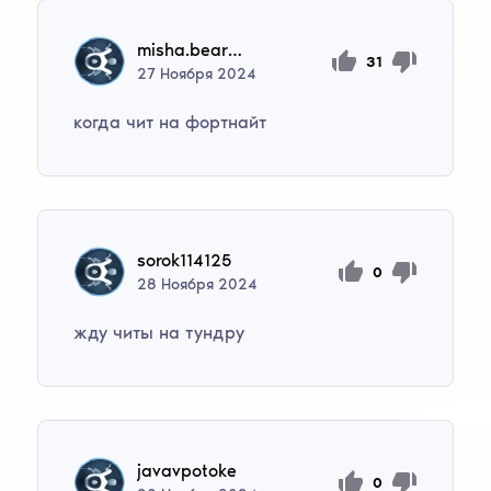
misha.bear2012
31
27
Ноября
2024
когда чит на фортнайт
sorok114125
0
28
Ноября
2024
жду читы на тундру
javavpotoke
0