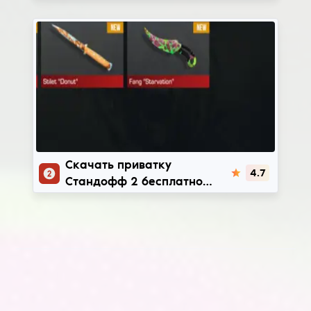
андроид (Промокоды на
голду)
StandChillow
Скачать приватку
4.7
Стандофф 2 бесплатно
(Мод StandChillow, много
денег, скины)