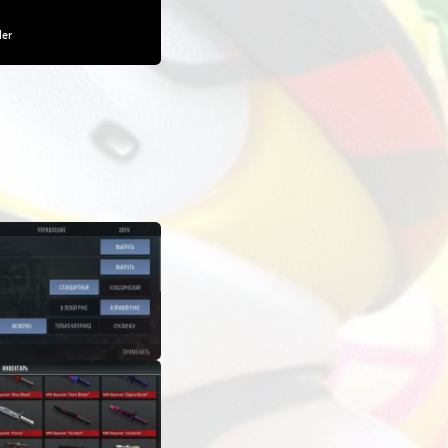
атке нет таких функций как аимбот или же волхак, для 
сожалению в приватке есть крупный недостаток, хоть она и
ь-ли не каждую минуту, так что выбор качать ли этот мо
ЗАПУСКОВ
ДРУГАЯ ИНФОРМАЦИЯ
Неизвестно
На карточке мода в приложении ExLoader