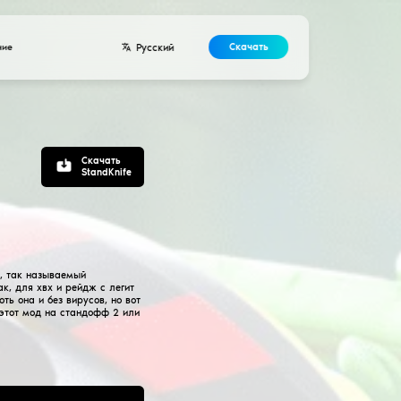
Разработчикам
Контакты
Соглашение
тная приватка
оид (Промокоды на
вает все скины и дает взлом на бесконечную голду, так н