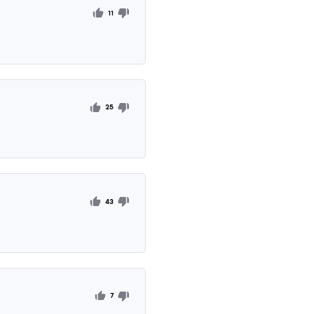
ше не загружается я бы хотел чтобы кто сделали потому ч
ключение пофиксите пж