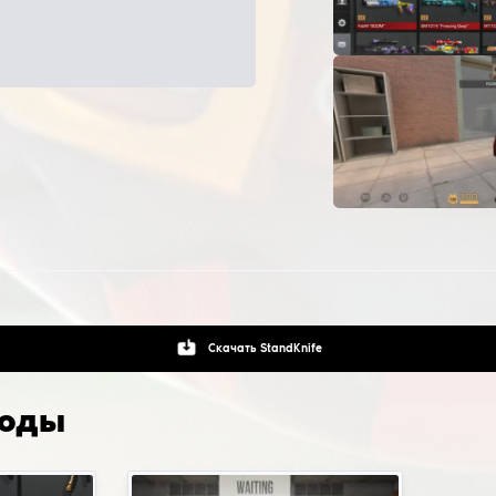
олнения к запуску
того, чтобы разблокировать все скины и сделать режим 
ыто, нужно зайти в настройки приватки и выбрать режим,
вит все скины в твой инвентарь, дабы тебе не пришлось 
вручную. Сообщения об апдейтах и акциях можешь игнори
 сервера работают!