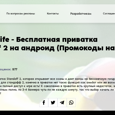
По вопросам рекламы
StandKnife - Беспла
Standoff 2 на андр
голду)
Всего оценок:
577
4.7
StandKnife - приватка Standoff 2, которая откры