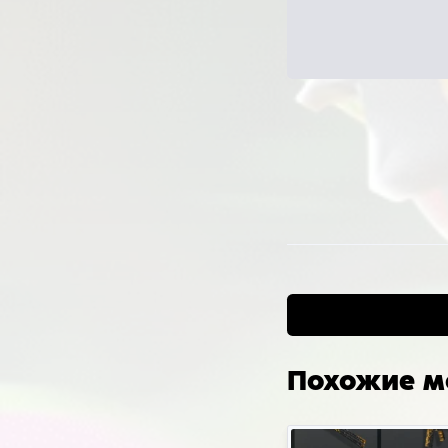
Доп
Для 
откр
доба
все 
если