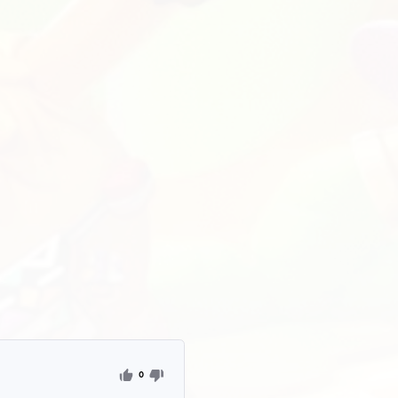
StandChillow
ать приватку
4.7
дофф 2 бесплатно
StandChillow, много
г, скины)