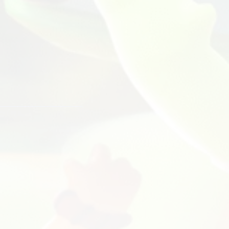
Скачать
StandKnife