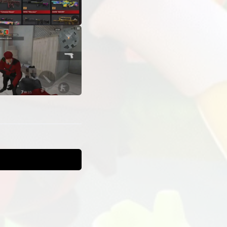
все
 который
открывать
ровать,