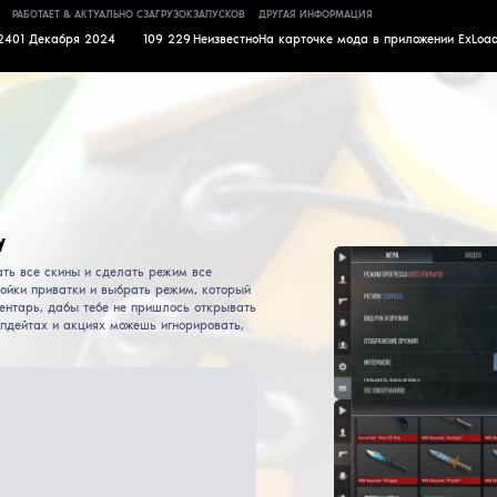
своеобразный чит для стандофф 2, конечно в прив
играми, но скины и полный доступ к игре есть! К 
рекламы в ней полным полно, по 3-4 баннера чут
нет лишь за тобой!
АВТОР
ДАТА ВЫХОДА
РАБОТАЕТ & АКТУАЛЬНО
С
ЗАГРУЗОК
StandKnife
01
Декабря
2024
01
Декабря
2024
109 229