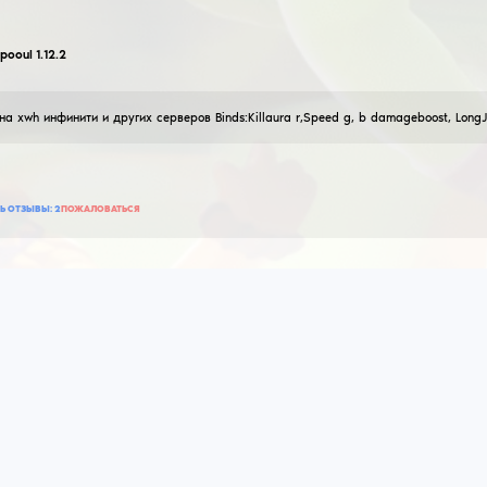
178
ДОБАВИТЬ ОТЗЫВ
ПРОЧИТАТЬ ОТЗЫВЫ:
0
ПОЖАЛОВАТЬСЯ
ydess
визуалы от ydess'a
30
Октября
2025
афигенные визуалы, лютый чиназес, elytra swap f4 
845
ДОБАВИТЬ ОТЗЫВ
ПРОЧИТАТЬ ОТЗЫВЫ:
0
ПОЖАЛОВАТЬСЯ