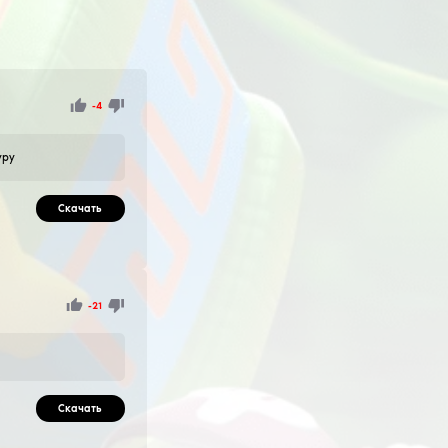
 чите nursultan. Так же этот конфиг имеет: килауру