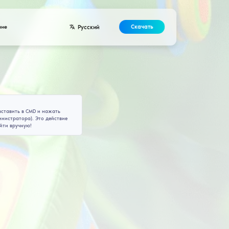
Разработчикам
Контакты
Соглашение
ля
Celestial
configs
те на него, чтобы скопировать команду, которую нужно вставить
к Windows, убедитесь, что запускаете её с правами администрат
ет, если путь указывает на папку с игрой, её нужно найти вруч