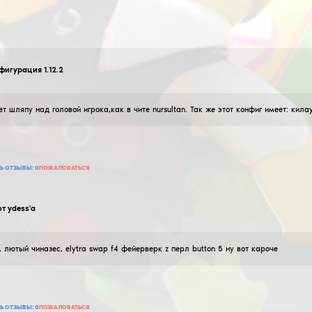
hanto
Суперконфигурация 1.12.2
27
Июня
2024
Данный конфиг имеет шляпу над головой игрока,как в