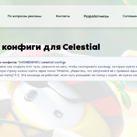
По вопросам рекламы
Скачать конфиги д
Путь установки конфигов:
%HOMEDRIVE%\celestial\
Если вы не знаете, как открыть этот путь, нажми
Enter. (Командную строку можно найти через поис
откроет нужную папку! P.S. Эта команда не работа