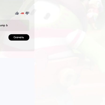
фейерверк z перл button 5 ну вот кароче