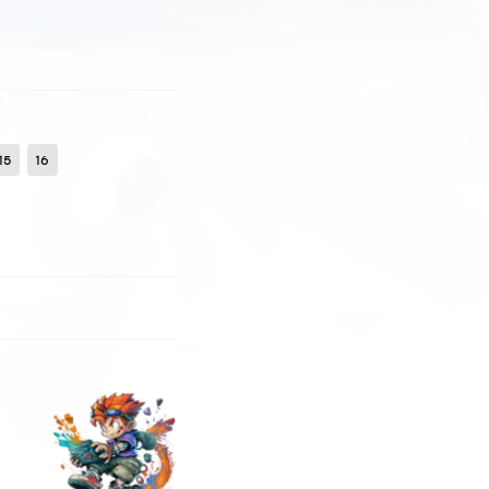
в Binds:Killaura r,Speed g, b damageboost, LongJump b