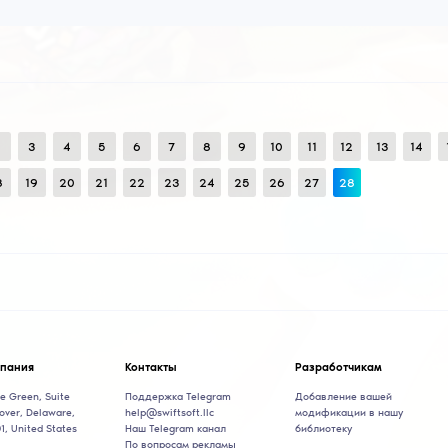
Pooul
cfg hvh by pooul 1.12.2
04
Апреля
2024
Лучший cfg жестко на хwh инфинити и других серверо
3 452
ДОБАВИТЬ ОТЗЫВ
ПРОЧИТАТЬ ОТЗЫВЫ:
2
ПОЖАЛОВАТЬСЯ