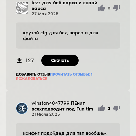
fezz
для беб варса и скаай
варса
3
27
Мая
2025
крутой cfg для бед варса и для
файта
127
Скачать
ДОБАВИТЬ ОТЗЫВ
ПРОЧИТАТЬ ОТЗЫВЫ:
1
ПОЖАЛОВАТЬСЯ
winston4047799
ПЕнит
всехподходит под Fun tim
3
21
Июля
2025
конфиг подойдед для пвп вообшем