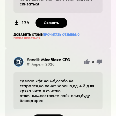
сливаться
136
Скачать
ДОБАВИТЬ ОТЗЫВ
ПРОЧИТАТЬ ОТЗЫВЫ:
0
ПОЖАЛОВАТЬСЯ
Sandik
MineBlaze CFG
3
01
Апреля
2026
сделал кфг на мб,особо не
старался,но пенит хорошо,кд 4.3 для
кряка чита я считаю
отличным.поставьте лайк плиз,буду
благодарен