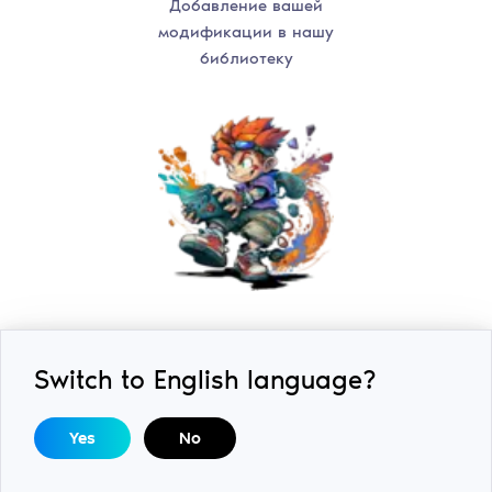
Добавление вашей
модификации в нашу
библиотеку
Switch to English language?
2018-2026 © ExLoader. Все права защищены.
Спроектировано и разработано студией
SwiftSoft LLC.
По вопросам авторских прав / Правообладателям:
Yes
No
help@swiftsoft.llc