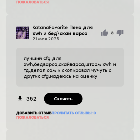
ПОЖАЛОВАТЬСЯ
KatanaFavorite
Пена для
хwh и бед\скай варса
3
21
Мая
2025
лучший cfg для
хwh,бедварса,скайварса,шторм хwh и
тд.делал сам и скопировал чучуть с
других cfg,надеюсь на оценку
352
Скачать
ДОБАВИТЬ ОТЗЫВ
ПРОЧИТАТЬ ОТЗЫВЫ:
0
ПОЖАЛОВАТЬСЯ