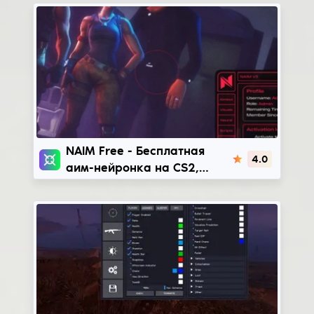
NAIM Free
NAIM Free - Бесплатная
4.0
аим-нейронка на CS2,
Apex, GTA 5, Rust и другие
игры