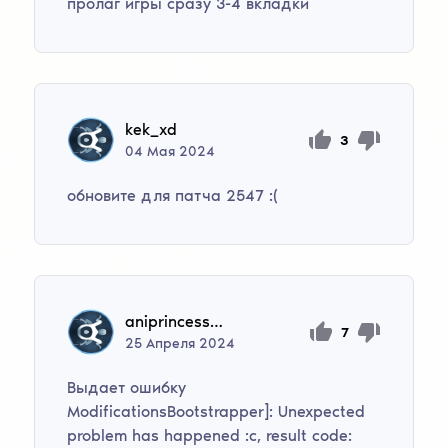
пролаг игры сразу 3-4 вкладки
kek_xd
3
04
Мая
2024
обновите для патча 2547 :(
aniprincess2034
7
25
Апреля
2024
Выдает ошибку
ModificationsBootstrapper]: Unexpected
problem has happened :c, result code: