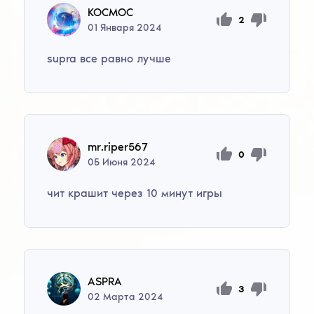
KOCMOC
2
01
Января
2024
supra все равно лучше
mr.riper567
0
05
Июня
2024
чит крашит через 10 минут игры
ASPRA
3
02
Марта
2024