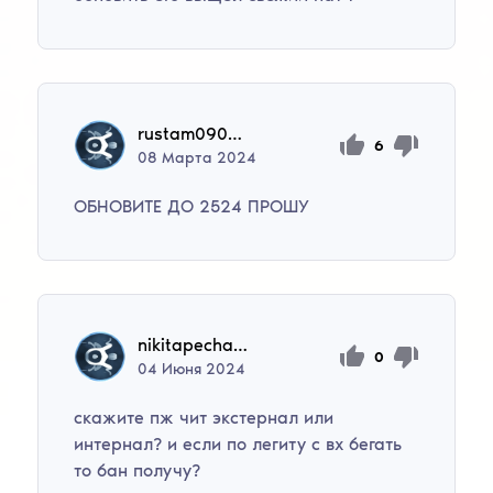
rustam0909p
6
08
Марта
2024
ОБНОВИТЕ ДО 2524 ПРОШУ
nikitapechagin
0
04
Июня
2024
скажите пж чит экстернал или
интернал? и если по легиту с вх бегать
то бан получу?