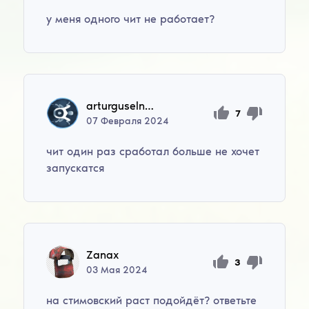
у меня одного чит не работает?
arturguselnikov335
7
07
Февраля
2024
чит один раз сработал больше не хочет
запускатся
Zanax
3
03
Мая
2024
на стимовский раст подойдёт? ответьте