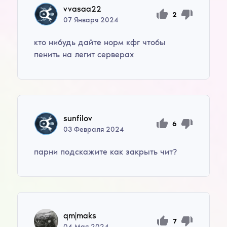
vvasaa22
2
07
Января
2024
кто нибудь дайте норм кфг чтобы
пенить на легит серверах
sunfilov
6
03
Февраля
2024
парни подскажите как закрыть чит?
qm|maks
7
04
Мая
2024