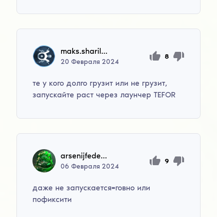
maks.sharilov
8
20
Февраля
2024
те у кого долго грузит или не грузит,
запускайте раст через лаунчер TEFOR
arsenijfedencenko
9
06
Февраля
2024
даже не запускается=говно или
пофиксити