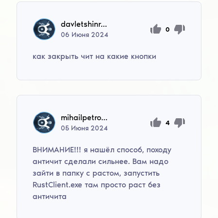
davletshinradmir20092012
0
06
Июня
2024
как закрыть чит на какие кнопки
mihailpetrov217
4
05
Июня
2024
ВНИМАНИЕ!!! я нашёл способ, походу
античит сделали сильнее. Вам надо
зайти в папку с растом, запустить
RustClient.exe там просто раст без
античита