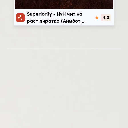
Superiority
Superiority - HvH чит на
4.5
раст пиратка (Аимбот,
Воллхак) + КФГ | 216-289
devblogs (v2190-v2551)