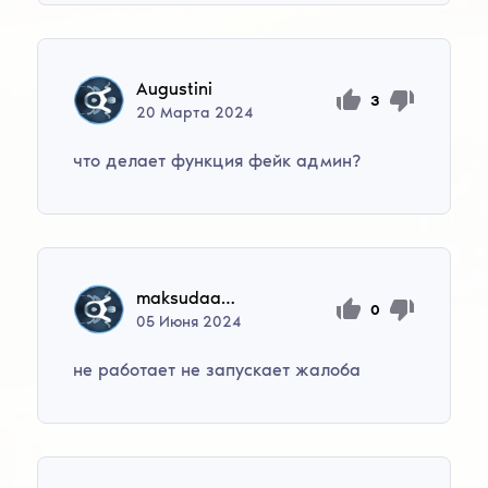
Augustini
3
20
Марта
2024
что делает функция фейк админ?
maksudaaaa123
0
05
Июня
2024
не работает не запускает жалоба