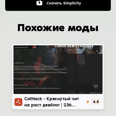
Скачать
Simplicity
Похожие моды
CatHack
CatHack - Крякнутый чит
4.5
на раст девблог | 236
devblog