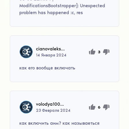
ModificationsBootstrapper]: Unexpected
problem has happened :c, res
cianovaleksej763
3
14
Января
2024
как его вообще включать
volodya100009
6
23
Февраля
2024
как включить аим? как называеться