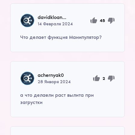
davidkloan99
45
14
Февраля
2024
Что делает функция Манипулятор?
achernyak0
2
28
Января
2024
а что делаели раст вылита при
загрустки