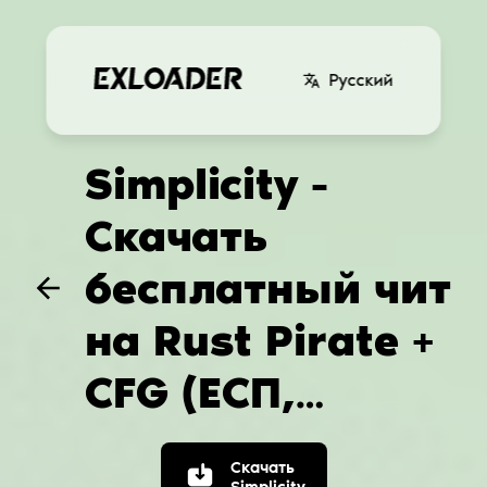
Русский
Simplicity -
Скачать
бесплатный чит
на Rust Pirate +
CFG (ЕСП,
Unload, Аимбот)
Скачать
Simplicity