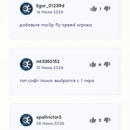
Egor_01239d
1
14
Июля
2026
добавьте noclip fly speed игрока
mt3350152
6
10
Июня
2026
топ софт помог выбратся с 1 тира
spallvictor3
2
05
Июня
2026