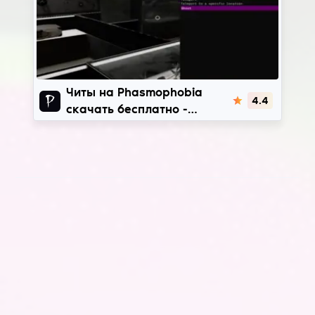
Asthmaphobia
Читы на Phasmophobia
4.4
скачать бесплатно -
Asthmaphobia