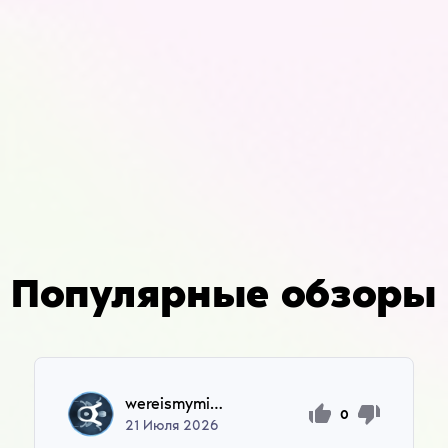
Популярные обзоры
wereismymind7646
0
21
Июля
2026