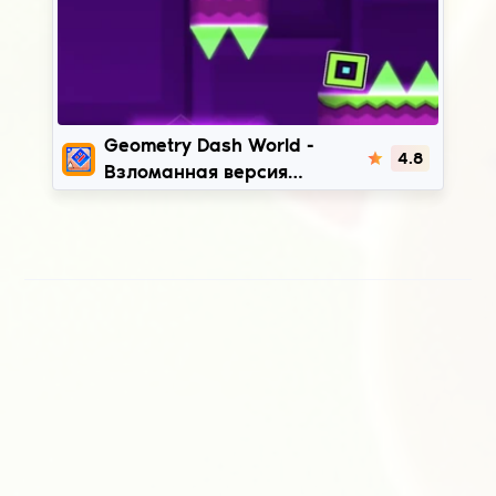
Geometry Dash World
Geometry Dash World -
4.8
Взломанная версия
скачать на телефон |
2.2.142