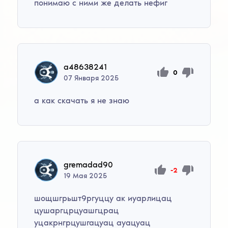
понимаю с ними же делать нефиг
a48638241
0
07
Января
2025
а как скачать я не знаю
gremadad90
-2
19
Мая
2025
шощшгрьшт9ргуццу ак иуарлицац
цушаргцрцуашгцрац
уцакрнгрцушгацуац ауацуац