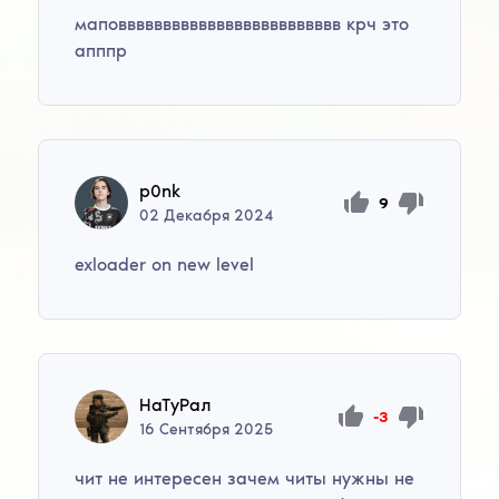
маповвввввввввввввввввввввввв крч это
апппр
p0nk
9
02
Декабря
2024
exloader on new level
НaTуPaл
-3
16
Сентября
2025
чит не интересен зачем читы нужны не