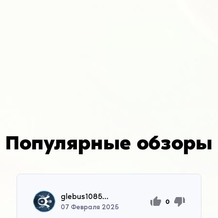
Популярные обзоры
glebus10858547
0
07
Февраля
2025