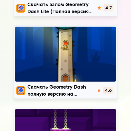
Geometry Dash Lite
Скачать взлом Geometry
4.7
Dash Lite (Полная версия
бесплатно) | 2.2.142
Geometry Dash
Скачать Geometry Dash
4.6
полную версию на
Андроид бесплатно
(Взлом на скины/
бесконечные деньги) |
2.2.143