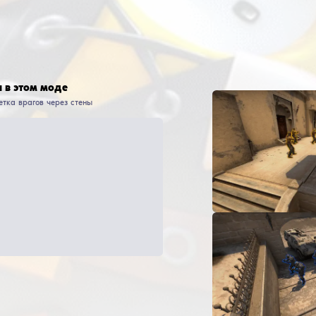
АВТОР
ДАТА ВЫХОДА
ПОСЛЕДНЕЕ ОБНОВЛЕНИЕ
ЗАГРУЗОК
З
KittenPopo
23
Августа
2021
28
Февраля
2025
20 007
6
улярные функции в этом моде
Wallhack, ESP, ВХ - подсветка врагов через стены