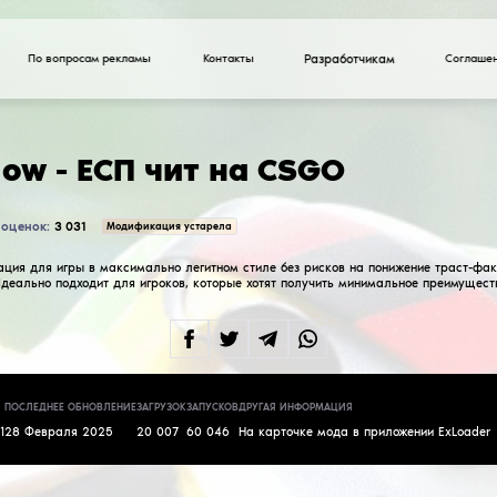
По вопросам рекламы
CovertGlow - ЕСП чи
Всего оценок:
3 031
2.6
Модификация ус
External модификация для игры в максимально ле
ВХ функционал! Идеально подходит для игроков, 
уровень доверия.