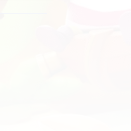
Скачать
CovertGlow