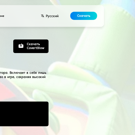
Разработчикам
Контакты
Соглашение
т на CSGO
тарела
гитном стиле без рисков на понижение траст-фактора. В
которые хотят получить минимальное преимущество в игр