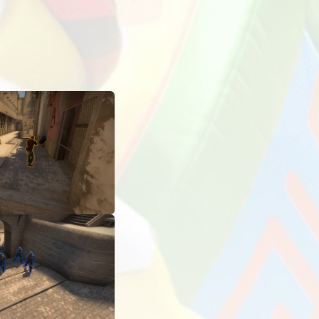
АПУСКОВ
ДРУГАЯ ИНФОРМАЦИЯ
0 046
На карточке мода в приложении ExLoader