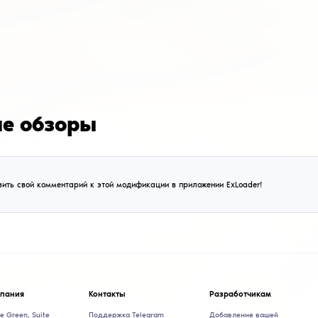
Fatality.win
CSGO
Falality.win CSGO кряк
4.0
перв