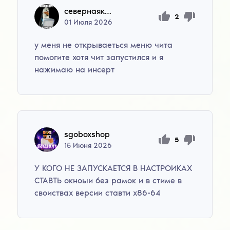
севернаякислота
2
01
Июля
2026
у меня не открываеться меню чита
помогите хотя чит запустился и я
нажимаю на инсерт
sgoboxshop
5
15
Июня
2026
У КОГО НЕ ЗАПУСКАЕТСЯ В НАСТРОИКАХ
СТАВТЬ окноыи без рамок и в стиме в
своиствах версии ставти x86-64