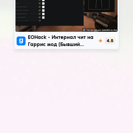
EoHack
EOHack - Интернал чит на
4.5
Гаррис мод (Бывший
Cranium) | BETA: x86-x64