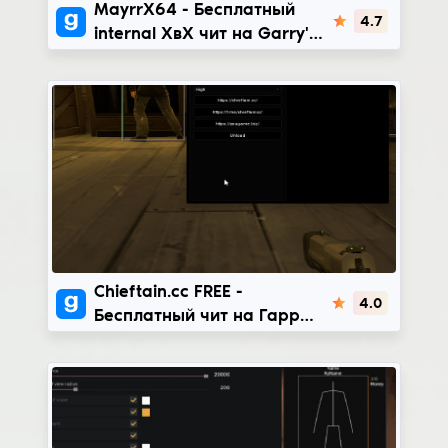
MayrrX64
MayrrX64 - Бесплатный
4.7
internal ХвХ чит на Garry's
Mod | BETA: x86-x64
Chieftain.cc FREE
Chieftain.cc FREE -
4.0
Бесплатный чит на Гаррис
мод | BETA: x86-x64