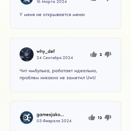
16
Марта
2024
У меня не открывается меню
why_def
2
24
Сентября
2024
Чит имбулька, работает идеально,
проблем никаких не заметил UwU
gamesjako22
12
03
Февраля
2024