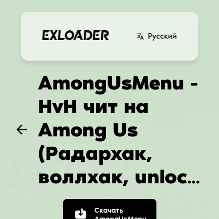
Русский
AmongUsMenu -
HvH чит на
Among Us
(Радархак,
воллхак, unlock
vents, freecam)
Скачать
AmongUsMenu