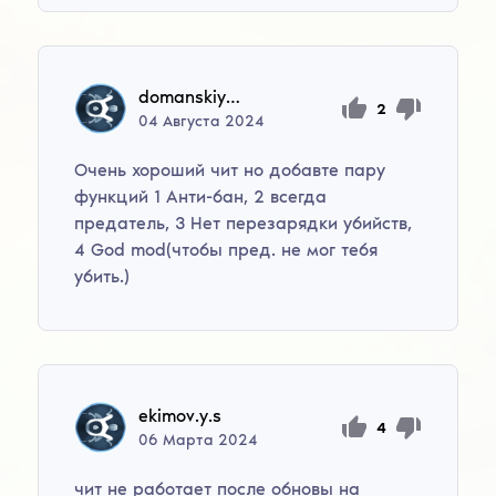
domanskiy_13
2
04
Августа
2024
Очень хороший чит но добавте пару
функций 1 Анти-бан, 2 всегда
предатель, 3 Нет перезарядки убийств,
4 God mod(чтобы пред. не мог тебя
убить.)
ekimov.y.s
4
06
Марта
2024
чит не работает после обновы на