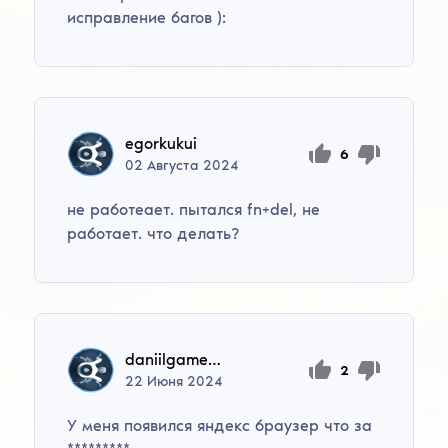
исправление багов ):
egorkukui
6
02
Августа
2024
не работеает. пытался fn+del, не
работает. что делать?
daniilgame590
2
22
Июня
2024
У меня появился яндекс браузер что за