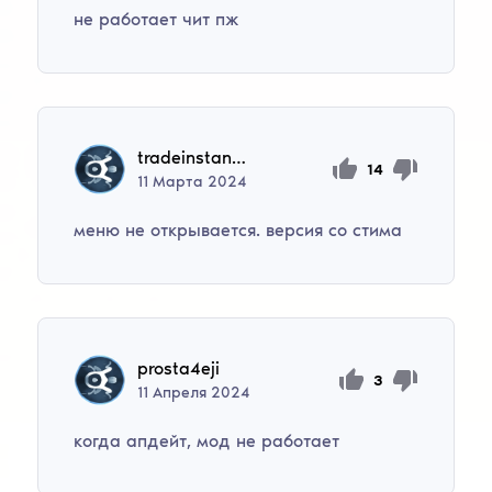
не работает чит пж
tradeinstandoff03
14
11
Марта
2024
меню не открывается. версия со стима
prosta4eji
3
11
Апреля
2024
когда апдейт, мод не работает