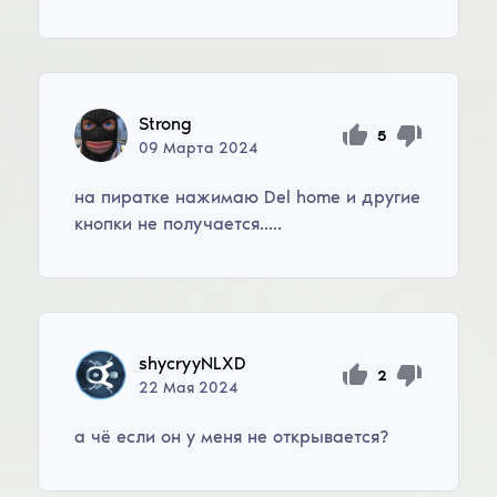
Strong
5
09
Марта
2024
на пиратке нажимаю Del home и другие
кнопки не получается.....
shycryyNLXD
2
22
Мая
2024
а чё если он у меня не открывается?