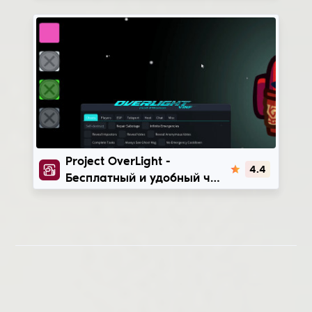
ProjectOverLight
Project OverLight -
4.4
Бесплатный и удобный чит
на Among Us