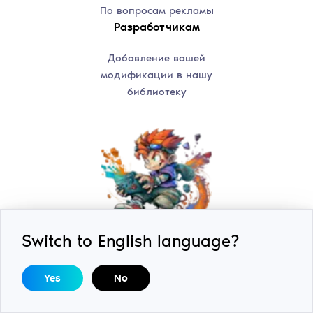
По вопросам рекламы
Разработчикам
Добавление вашей
модификации в нашу
библиотеку
Switch to English language?
Yes
No
2018-2026 © ExLoader. Все права защищены.
Спроектировано и разработано студией
SwiftSoft LLC.