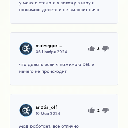
у меня с стима и я захожу в игру и
нажимаю делете и не вылазит ничо
matvejgaripovasd
3
06
Ноября
2024
что делать если я нажимаю DEL и
нечего не происходит
En0tis_off
2
10
Мая
2024
Мод работает, все отлично