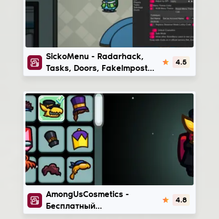
SickoMenu
SickoMenu - Radarhack,
4.5
Tasks, Doors, FakeImpostor
чит для AmongUs
AmongUsCosmetics
AmongUsCosmetics -
4.8
Бесплатный
скинчейнджер на АмонгАс