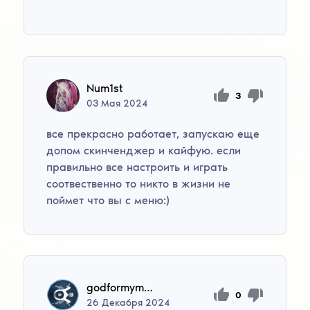
*********
Num1st
3
03
Мая
2024
все прекрасно работает, запускаю еще
допом скинченджер и кайфую. если
правильно все настроить и играть
соотвественно то никто в жизни не
поймет что вы с меню:)
godformymup
0
26
Декабря
2024