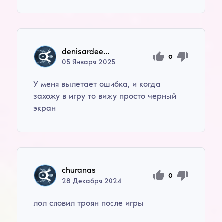
denisardeev85
0
05
Января
2025
У меня вылетает ошибка, и когда
захожу в игру то вижу просто черный
экран
churanas
0
28
Декабря
2024
лол словил троян после игры