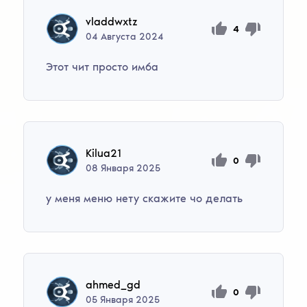
vladdwxtz
4
04
Августа
2024
Этот чит просто имба
Kilua21
0
08
Января
2025
у меня меню нету скажите чо делать
ahmed_gd
0
05
Января
2025