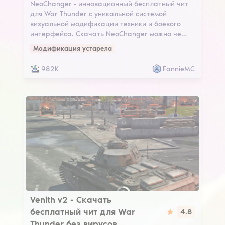
NeoChanger - инновационный бесплатный чит
для War Thunder с уникальной системой
визуальной модификации техники и боевого
интерфейса. Скачать NeoChanger можно че…
Модификация устарела
982K
FannieMC
Venith v2
Venith v2 - Скачать
бесплатный чит для War
4.8
Thunder без вирусов