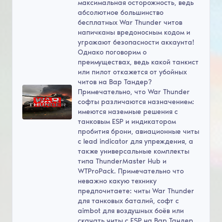
максимальная осторожность, ведь
абсолютное большинство
бесплатных War Thunder читов
напичканы вредоносным кодом и
угрожают безопасности аккаунта!
Однако поговорим о
преимуществах, ведь какой танкист
или пилот откажется от убойных
читов на Вар Тандер?
Примечательно, что War Thunder
софты различаются назначением:
имеются наземные решения с
танковым ESP и индикатором
пробития брони, авиационные читы
с lead indicator для упреждения, а
также универсальные комплекты
типа ThunderMaster Hub и
WTProPack. Примечательно что
неважно какую технику
предпочитаете: читы War Thunder
для танковых баталий, софт с
aimbot для воздушных боёв или
скачать читы с ESP на Вар Тандер