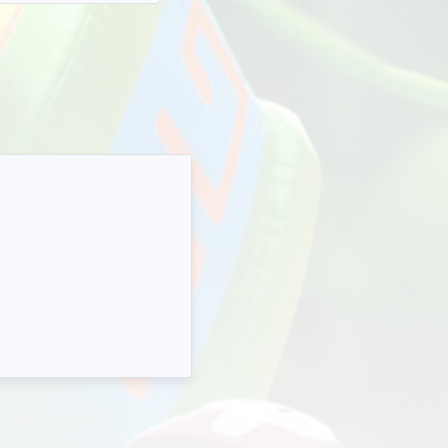
я любого стиля прохождения. ESP, Aimbot, No Recoil, Loot Radar
К и Скавов сквозь стены и кусты, аимбот обеспечит идеальную
, а loot radar укажет на ценные предметы в радиусе действия. 
потому что активировать софт можно через загрузчик ExLoader (
 от Internal версий, работают без инъекции в процесс). Желание 
викториус (он же Victorious), или Феникс (Phoenix) чит на Тарков а
сплатные читы на Escape From Tarkov без вирусов на ресурсе E
отобразит всех игроков и ботов на локации, а thermal vision дас