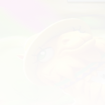
Bat
бе
(Л
Bat
Esc
и т
на 
Мо