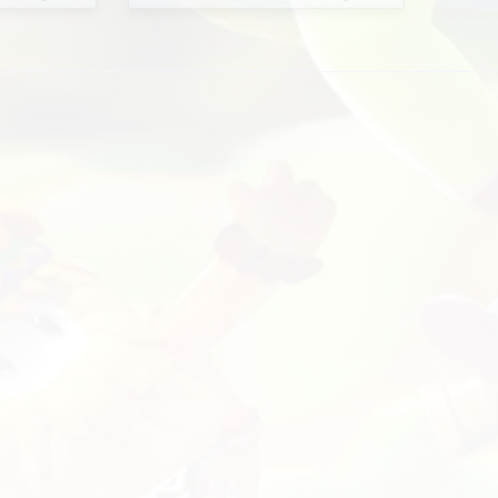
BattleShift
tleShift - Скачать
Redline 
сплатный чит на Тарков
4.4
Escape f
ут радар + Аимбот)
(Воллхак
tleShift - эффективный бесплатный чит для
Redline - 
ape From Tarkov с уникальным лут радаром
from Tarko
очным аимботом. Скачать BattleShift можно
полным фу
ExLoader абсолютно бесп…
Скачать Re
дификация устарела
Модифика
3K
Bandai
12K