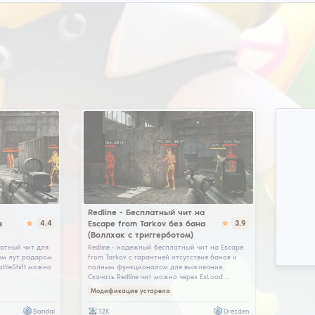
возможность выбрать чит на Escape From Tarkov дл
функции каждого топового хака. ESP обнаружит ЧВ
no recoil устранит отдачу даже мощнейших стволов
инжекторы наподобие Xenos Injector не придется, 
Тарков) (Кроме External читов, которые, в отличие
(Striker) чит для EFT, софт Редлайн (Redline), хак 
поэтому мы размещаем только протестированные бе
покажет редкий лут через контейнеры, player ESP 
ночного видения без специального снаряжения.