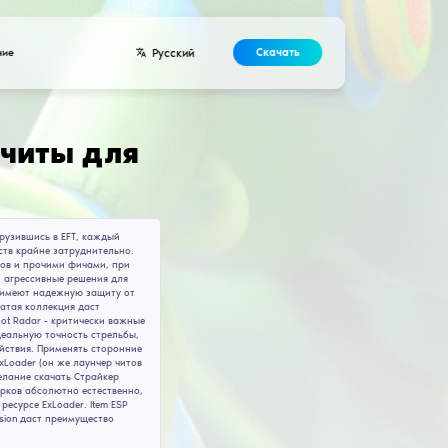
Разработчикам
Контакты
Соглашение
 Тарков / Скачать чи
ся тысячи игроков хардкорного шутера. Несомненно, погрузившис
 поскольку выживание в жестоких рейдах без преимуществ край
ные - с продвинутым Loot ESP, распознаванием предметов и пр
 как приватные читы для осторожной фарм-игры, так и агресси
венно, все читы Тарков без вирусов и практически все имеют 
ля EFT точно обнаружат подходящий вариант. Наша богатая кол