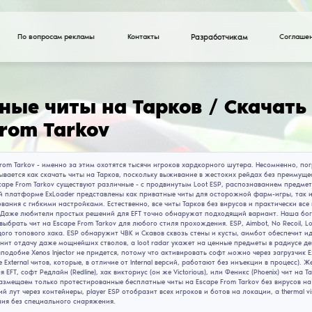
По вопросам рекламы
Бесплатные читы на
Escape from Tarkov
Читы Escape From Tarkov - именно за этим охотят
рейдер задумывается как скачать читы на Тарков,
Софты для Escape From Tarkov существуют различ
этом на нашей платформе ExLoader представлены
PVP доминирования с гибкими настройками. Естест
BattlEye бана! Даже любители простых решений д