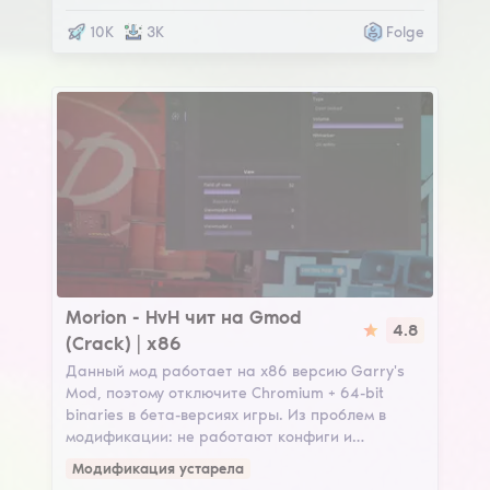
10K
3K
Folge
Morion
Morion - HvH чит на Gmod
4.8
(Crack) | x86
Данный мод работает на x86 версию Garry's
Mod, поэтому отключите Chromium + 64-bit
binaries в бета-версиях игры. Из проблем в
модификации: не работают конфиги и…
Модификация устарела