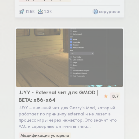
125K
23K
copypaste
JJYY
JJYY - External чит для GMOD |
3.7
BETA: x86-x64
JJYY — внешний чит для Garry's Mod, который
работает по принципу external и не лезет в
процесс игры через инжектор. Это значит что
VAC и серверные античиты типа…
Модификация устарела