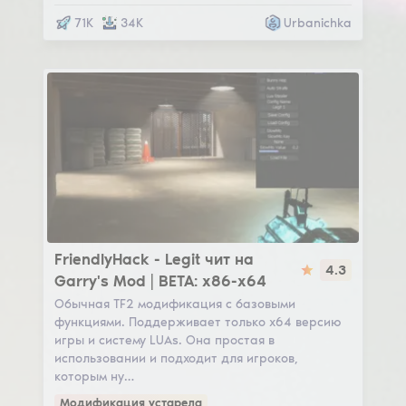
71K
34K
Urbanichka
FriendlyHack
FriendlyHack - Legit чит на
4.3
Garry's Mod | BETA: x86-x64
Обычная TF2 модификация с базовыми
функциями. Поддерживает только x64 версию
игры и систему LUAs. Она простая в
использовании и подходит для игроков,
которым ну…
Модификация устарела