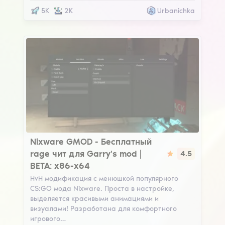
5K
2K
Urbanichka
Nixware GMOD
Nixware GMOD - Бесплатный
rage чит для Garry's mod |
4.5
BETA: x86-x64
HvH модификация с менюшкой популярного
CS:GO мода Nixware. Проста в настройке,
выделяется красивыми анимациями и
визуалами! Разработана для комфортного
игрового…