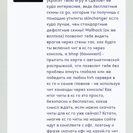
украсит твою игру и сделает ее
куда интереснее, ведь бесплатные
скины cs go, которые ты получишь с
помощью утилиты skinchanger кс:го
куда лучше, чем стандартные
дефолтные скины! Wallhack (он же
воллхак) позволит тебе видеть
врагов через стены так, как будто
ты включил чит в кс го через
консоль, а bhop (баннихоп) -
прыгать по карте с автоматической
распрыжкой, что позволит тебе без
проблем апнуть глобала или же
победить на любом hvh сервере в
кс го и самое главное - не используя
чит команды через консоль! Как
итог читы в кс го это просто,
безопасно и бесплатно, каков
смысл ждать, если можно скачать
читы для кс го уже сейчас? Кстати,
многие кс го читы на нашем сайте
идут в комплекте с кфг, поэтому о
фразе скачать кфг на какой-то чит