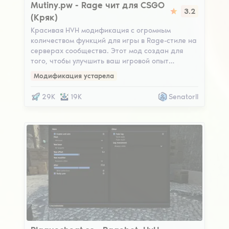
Mutiny.pw
Mutiny.pw - Rage чит для CSGO
3.2
(Кряк)
Красивая HVH модификация с огромным
количеством функций для игры в Rage-стиле на
серверах сообщества. Этот мод создан для
того, чтобы улучшить ваш игровой опыт…
Модификация устарела
29K
19K
Senatorll
Plaguecheat.cc