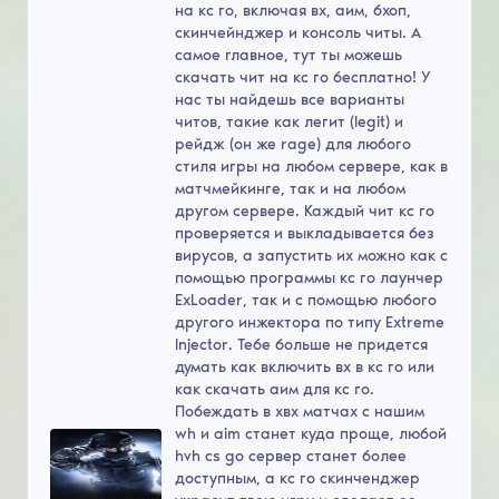
на кс го, включая вх, аим, бхоп,
скинчейнджер и консоль читы. А
самое главное, тут ты можешь
скачать чит на кс го бесплатно! У
нас ты найдешь все варианты
читов, такие как легит (legit) и
рейдж (он же rage) для любого
стиля игры на любом сервере, как в
матчмейкинге, так и на любом
другом сервере. Каждый чит кс го
проверяется и выкладывается без
вирусов, а запустить их можно как с
помощью программы кс го лаунчер
ExLoader, так и с помощью любого
другого инжектора по типу Extreme
Injector. Тебе больше не придется
думать как включить вх в кс го или
как скачать аим для кс го.
Побеждать в хвх матчах с нашим
wh и aim станет куда проще, любой
hvh cs go сервер станет более
доступным, а кс го скинченджер