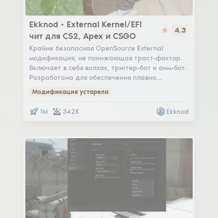
Ekknod
Ekknod - External Kernel/EFI
4.3
чит для CS2, Apex и CSGO
Крайне безопасная OpenSource External
модификация, не понижающая траст-фактор.
Включает в себя волхак, триггер-бот и аим-бот.
Разработана для обеспечения плавно…
Модификация устарела
1M
342K
Ekknod