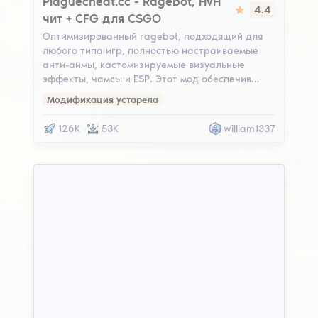
Plaguecheat.cc - Ragebot, HvH
4.4
чит + CFG для CSGO
Оптимизированный ragebot, подходящий для
любого типа игр, полностью настраиваемые
анти-аимы, кастомизируемые визуальные
эффекты, чамсы и ESP. Этот мод обеспечив…
Модификация устарела
126K
53K
william1337