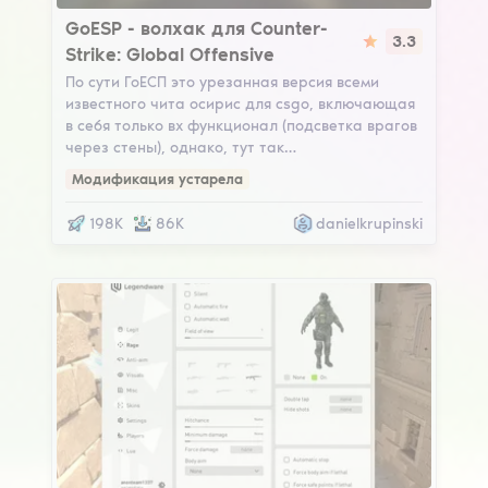
GoESP
GoESP - волхак для Counter-
3.3
Strike: Global Offensive
По сути ГоЕСП это урезанная версия всеми
известного чита осирис для csgo, включающая
в себя только вх функционал (подсветка врагов
через стены), однако, тут так…
Модификация устарела
198K
86K
danielkrupinski