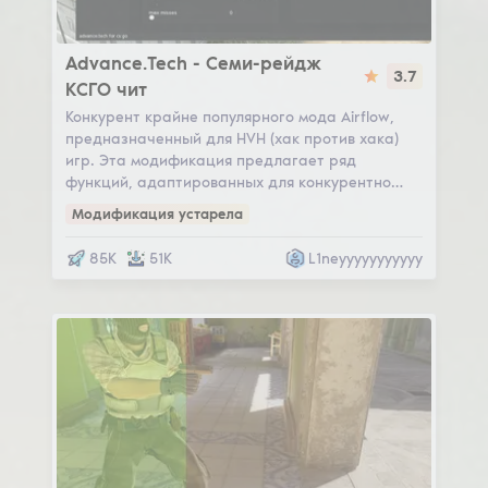
Advance.Tech
Advance.Tech - Семи-рейдж
3.7
КСГО чит
Конкурент крайне популярного мода Airflow,
предназначенный для HVH (хак против хака)
игр. Эта модификация предлагает ряд
функций, адаптированных для конкурентно…
Модификация устарела
85K
51K
L1neyyyyyyyyyyy