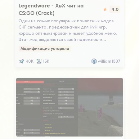
Legendware
Legendware - ХвХ чит на
4.0
CS:GO (Crack)
Один из самых популярных приватных модов
СНГ сегмента, предназначен для HvH игр,
хорошо оптимизирован и имеет удобное меню.
Этот мод выделяется своей надежность…
Модификация устарела
40K
15K
william1337