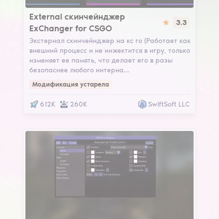
ExChanger
External скинчейнджер
3.3
ExChanger for CSGO
Экстернал скинчейнджер на кс го (Работает как
внешний процесс и не инжектится в игру, только
изменяет ее память, что делает его в разы
безопаснее любого интерна…
Модификация устарела
612K
260K
SwiftSoft LLC