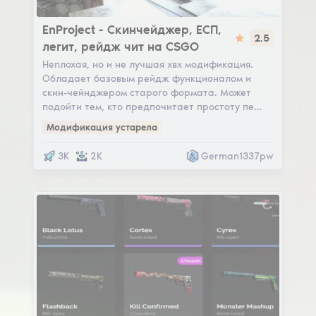
EnProject
EnProject - Скинчейджер, ЕСП,
2.5
легит, рейдж чит на CSGO
Неплохая, но и не лучшая хвх модификация.
Обладает базовым рейдж функционалом и
скин-чейнджером старого формата. Может
подойти тем, кто предпочитает простоту пе…
Модификация устарела
3K
2K
German1337pw