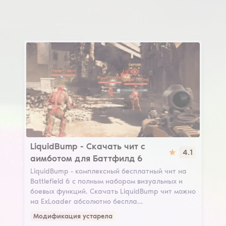
LiquidBump
LiquidBump - Скачать чит с
4.1
аимботом для Баттфилд 6
LiquidBump - комплексный бесплатный чит на
Battlefield 6 с полным набором визуальных и
боевых функций. Скачать LiquidBump чит можно
на ExLoader абсолютно беспла…
Модификация устарела