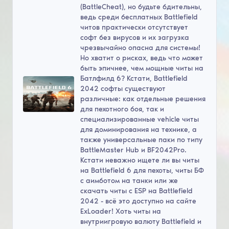
(BattleCheat), но будьте бдительны,
ведь среди бесплатных Battlefield
читов практически отсутствует
софт без вирусов и их загрузка
чрезвычайно опасна для системы!
Но хватит о рисках, ведь что может
быть эпичнее, чем мощные читы на
Батлфилд 6? Кстати, Battlefield
2042 софты существуют
различные: как отдельные решения
для пехотного боя, так и
специализированные vehicle читы
для доминирования на технике, а
также универсальные паки по типу
BattleMaster Hub и BF2042Pro.
Кстати неважно ищете ли вы читы
на Battlefield 6 для пехоты, читы БФ
с аимботом на танки или же
скачать читы с ESP на Battlefield
2042 - всё это доступно на сайте
ExLoader! Хоть читы на
внутриигровую валюту Battlefield и