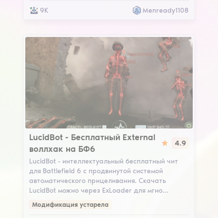
9K
Menready1108
LucidBot
LucidBot - Бесплатный External
4.9
воллхак на БФ6
LucidBot - интеллектуальный бесплатный чит
для Battlefield 6 с продвинутой системой
автоматического прицеливания. Скачать
LucidBot можно через ExLoader для мгно…
Модификация устарела