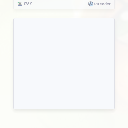
178K
fareeder