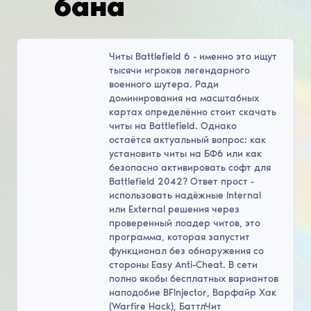
бана
Читы Battlefield 6 - именно это ищут
тысячи игроков легендарного
военного шутера. Ради
доминирования на масштабных
картах определённо стоит скачать
читы на Battlefield. Однако
остаётся актуальный вопрос: как
установить читы на БФ6 или как
безопасно активировать софт для
Battlefield 2042? Ответ прост -
использовать надёжные Internal
или External решения через
проверенный лоадер читов, это
программа, которая запустит
функционал без обнаружения со
стороны Easy Anti-Cheat. В сети
полно якобы бесплатных вариантов
наподобие BFInjector, Варфайр Хак
(Warfire Hack), БаттлЧит