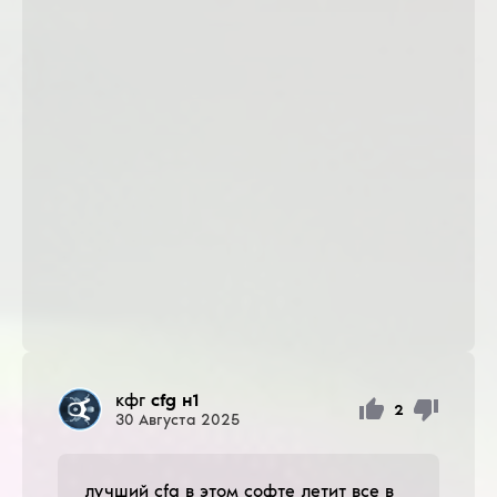
кфг
cfg н1
2
30
Августа
2025
лучший cfg в этом софте летит все в