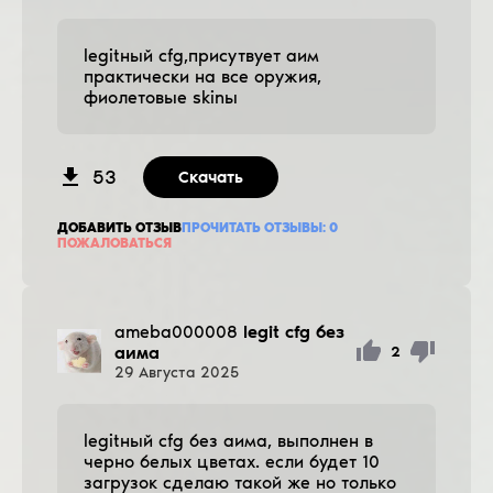
legitный cfg,присутвует аим
практически на все оружия,
фиолетовые skinы
53
Скачать
ДОБАВИТЬ ОТЗЫВ
ПРОЧИТАТЬ ОТЗЫВЫ:
0
ПОЖАЛОВАТЬСЯ
ameba000008
legit cfg без
аима
2
29
Августа
2025
legitный cfg без аима, выполнен в
черно белых цветах. если будет 10
загрузок сделаю такой же но только