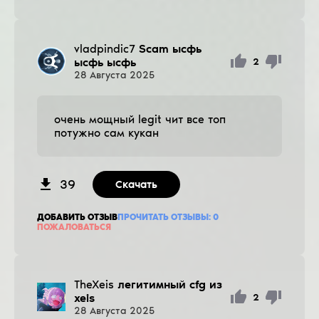
vladpindic7
Scam ысфь
ысфь ысфь
2
28
Августа
2025
очень мощный legit чит все топ
потужно сам кукан
39
Скачать
ДОБАВИТЬ ОТЗЫВ
ПРОЧИТАТЬ ОТЗЫВЫ:
0
ПОЖАЛОВАТЬСЯ
TheXeis
легитимный cfg из
xeis
2
28
Августа
2025