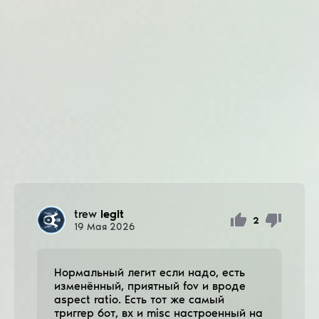
trew
legit
2
19
Мая
2026
Нормальный легит если надо, есть
изменённый, приятный fov и вроде
aspect ratio. Есть тот же самый
триггер бот, вх и misc настроенный на