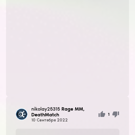
nikolay25315
Rage MM,
DeathMatch
1
10
Сентября
2022