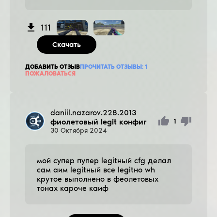
111
Скачать
ДОБАВИТЬ ОТЗЫВ
ПРОЧИТАТЬ ОТЗЫВЫ:
1
ПОЖАЛОВАТЬСЯ
daniil.nazarov.228.2013
фиолетовый legit конфиг
1
30
Октября
2024
мой супер пупер legitный cfg делал
сам аим legitный все legitно wh
крутое выполнено в феолетовых
тонах кароче каиф