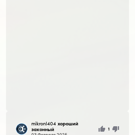
mikronl404
хороший
законный
1
03
Февраля
2025