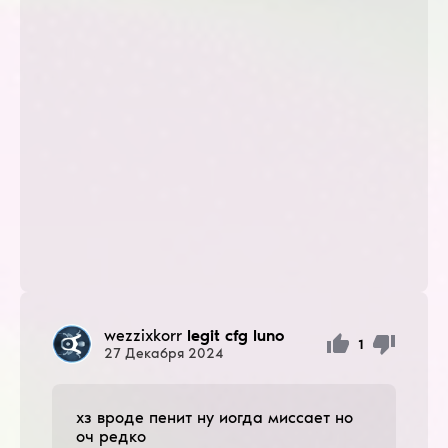
wezzixkorr
legit cfg luno
1
27
Декабря
2024
хз вроде пенит ну иогда миссает но
оч редко