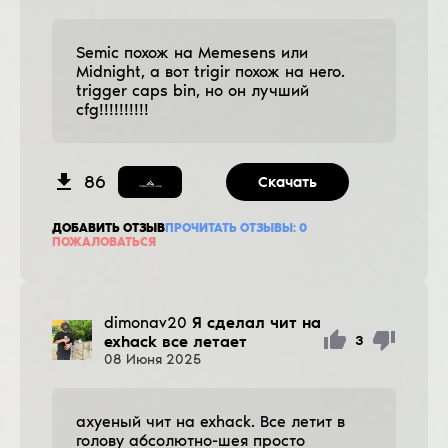
Semic похож на Memesens или
Midnight, а вот trigir похож на него.
trigger caps bin, но он лучший
cfg!!!!!!!!!!
86
Скачать
ДОБАВИТЬ ОТЗЫВ
ПРОЧИТАТЬ ОТЗЫВЫ:
0
ПОЖАЛОВАТЬСЯ
dimonav20
Я сделал чит на
exhack все летает
3
08
Июня
2025
ахуеный чит на exhack. Все летит в
голову абсолютно-шея просто