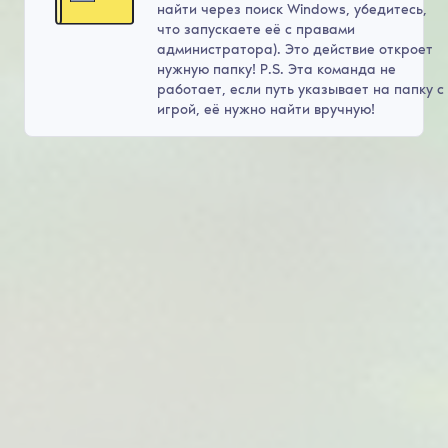
найти через поиск Windows, убедитесь,
что запускаете её с правами
администратора). Это действие откроет
нужную папку! P.S. Эта команда не
работает, если путь указывает на папку с
игрой, её нужно найти вручную!