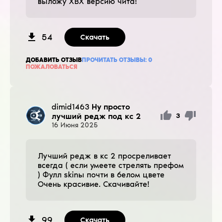
выложу ХВХ версию чита!
54
Скачать
ДОБАВИТЬ ОТЗЫВ
ПРОЧИТАТЬ ОТЗЫВЫ:
0
ПОЖАЛОВАТЬСЯ
dimid1463
Ну просто
лучший редж под кс 2
3
16
Июня
2025
Лучший редж в кс 2 просреливает
всегда ( если умеете стрелять префом
) Фулл skinы почти в белом цвете
Очень красивие. Скачивайте!
99
Скачать