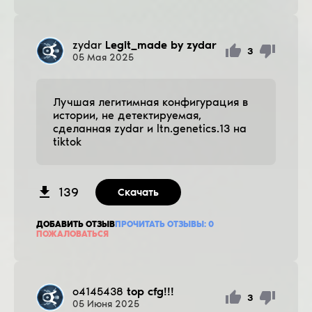
zydar
Legit_made by zydar
3
05
Мая
2025
Лучшая легитимная конфигурация в
истории, не детектируемая,
сделанная zydar и ltn.genetics.13 на
tiktok
139
Скачать
ДОБАВИТЬ ОТЗЫВ
ПРОЧИТАТЬ ОТЗЫВЫ:
0
ПОЖАЛОВАТЬСЯ
o4145438
top cfg!!!
3
05
Июня
2025