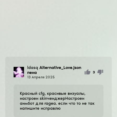
ldasq
Alternative_Love.json
пена
3
13
Апреля
2025
Красный cfg, красивые визуалы,
настроен skinченджерНастроен
аимбот для rageа. если что то не так
напишите исправлю