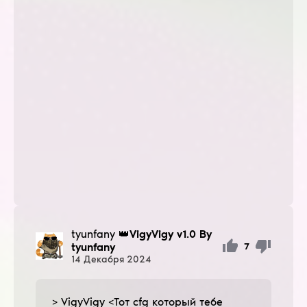
tyunfany
👑VigyVigy v1.0 By
tyunfany
7
14
Декабря
2024
> VigyVigy <Тот cfg который тебе