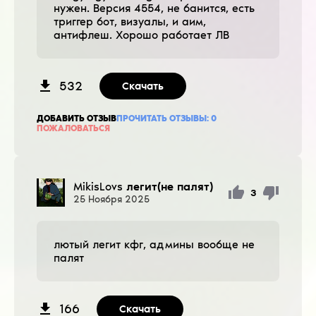
нужен. Версия 4554, не банится, есть
триггер бот, визуалы, и аим,
антифлеш. Хорошо работает ЛВ
532
Скачать
ДОБАВИТЬ ОТЗЫВ
ПРОЧИТАТЬ ОТЗЫВЫ:
0
ПОЖАЛОВАТЬСЯ
MikisLovs
легит(не палят)
3
25
Ноября
2025
лютый легит кфг, админы вообще не
палят
166
Скачать