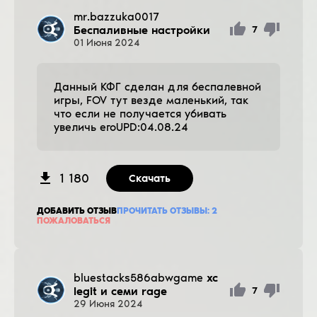
mr.bazzuka0017
Беспаливные настройки
7
01
Июня
2024
Данный КФГ сделан для беспалевной
игры, FOV тут везде маленький, так
что если не получается убивать
увеличь егоUPD:04.08.24
1 180
Скачать
ДОБАВИТЬ ОТЗЫВ
ПРОЧИТАТЬ ОТЗЫВЫ:
2
ПОЖАЛОВАТЬСЯ
bluestacks586abwgame
xc
legit и семи rage
7
29
Июня
2024