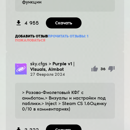
функции
4 955
Скачать
ДОБАВИТЬ ОТЗЫВ
ПРОЧИТАТЬ ОТЗЫВЫ:
1
ПОЖАЛОВАТЬСЯ
sky.cfgs
> Purple v1 |
Visuals, Aimbot
36
27
Февраля
2024
> Розово-Фиолетовый КФГ с
аимботом.> Визуалы и настройки под
паблики.> Inject > Steam CS 1.6Оценку
0/10 в комментариях)
3 322
Скачать